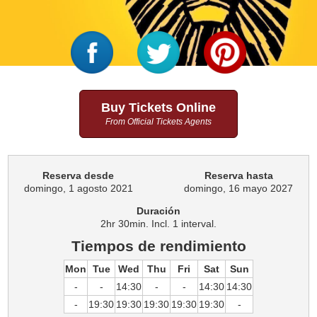
Buy Tickets Online
From Official Tickets Agents
Reserva desde
Reserva hasta
domingo, 1 agosto 2021
domingo, 16 mayo 2027
Duración
2hr 30min. Incl. 1 interval.
Tiempos de rendimiento
Mon
Tue
Wed
Thu
Fri
Sat
Sun
-
-
14:30
-
-
14:30
14:30
-
19:30
19:30
19:30
19:30
19:30
-