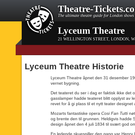
Theatre-Tickets.c
The ultimate theatre guide for London shows 
Lyceum Theatre
21 WELLINGTON STREET
,
LONDON
,
W
Lyceum Theatre Historie
Lyceum Theatre åpnet den 31 desember 1904
vernet bygning.
Det teateret du ser i dag er faktisk ikke det
gasslamper hadde teateret blitt opplyst av le
revet for å gi plass til et nytt teater desi
Mozarts fantastiske opera
Cosi Fan Tutti
nøt
og brente den til grunnen. Heldigvis hadde
design åpnet den 4 juli 1834 til svært god 
En ledende skuespiller den gang var Henry 