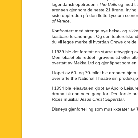
legendarisk opptreden i
The Bells
og med titt
arenaen gjennom de neste 21 årene. Irving m
siste opptreden på den flotte Lyceum scene
of Venice
.
Konfrontert med strenge nye helse- og sikker
kostbare forandringer. Og den teaterelskend
du vil legge merke til hvordan Crewe greide 
I 1939 ble det foretatt en større utbygging 
Men lokalet ble reddet i grevens tid etter ut
overtatt av Mekka Ltd og gjenåpnet som en b
I løpet av 60- og 70-tallet ble arenaen hjem
overførte the National Theatre sin produksj
I 1994 ble leieavtalen kjøpt av Apollo Leisur
dramatisk enn noen gang før. Den første pr
Rices musikal
Jesus Christ Superstar
.
Disneys gjenfortelling som musikkteater av