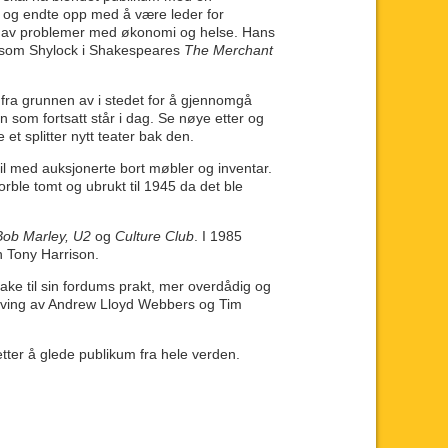
et og endte opp med å være leder for
get av problemer med økonomi og helse. Hans
m som Shylock i Shakespeares
The Merchant
 fra grunnen av i stedet for å gjennomgå
som fortsatt står i dag. Se nøye etter og
et splitter nytt teater bak den.
il med auksjonerte bort møbler og inventar.
orble tomt og ubrukt til 1945 da det ble
ob Marley, U2
og
Culture Club
. I 1985
n Tony Harrison.
bake til sin fordums prakt, mer overdådig og
living av Andrew Lloyd Webbers og Tim
tter å glede publikum fra hele verden.