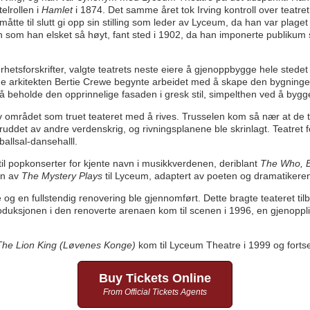
elrollen i
Hamlet
i 1874. Det samme året tok Irving kontroll over teatr
åtte til slutt gi opp sin stilling som leder av Lyceum, da han var pla
n som han elsket så høyt, fant sted i 1902, da han imponerte publiku
hetsforskrifter, valgte teatrets neste eiere å gjenoppbygge hele stedet
e arkitekten Bertie Crewe begynte arbeidet med å skape den bygningen 
å beholde den opprinnelige fasaden i gresk stil, simpelthen ved å bygge 
av området som truet teateret med å rives. Trusselen kom så nær at de t
bruddet av andre verdenskrig, og rivningsplanene ble skrinlagt. Teatret f
allsal-dansehalll.
 til popkonserter for kjente navn i musikkverdenen, deriblant
The Who, B
on av
The Mystery Plays
til Lyceum, adaptert av poeten og dramatikere
e og en fullstendig renovering ble gjennomført. Dette bragte teateret til
oduksjonen i den renoverte arenaen kom til scenen i 1996, en gjenopp
The Lion King (Løvenes Konge)
kom til Lyceum Theatre i 1999 og fortse
Buy Tickets Online
From Official Tickets Agents