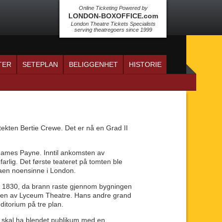
Online Ticketing Powered by
LONDON-BOXOFFICE.com
London Theatre Tickets Specialists
serving theatregoers since 1999
TER
SETEPLAN
BELIGGENHET
HISTORIE
kten Bertie Crewe. Det er nå en Grad II
av James Payne. Inntil ankomsten av
farlig. Det første teateret på tomten ble
enaen noensinne i London.
f i 1830, da brann raste gjennom bygningen
jonen av Lyceum Theatre. Hans andre grand
ditorium på tre plan.
 skal ha blendet publikum med en