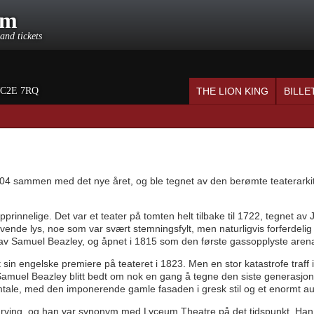
om
and tickets
C2E 7RQ
THE LION KING
BILLE
 sammen med det nye året, og ble tegnet av den berømte teaterarkite
 opprinnelige. Det var et teater på tomten helt tilbake til 1722, tegnet 
vende lys, noe som var svært stemningsfylt, men naturligvis forferdelig 
gnet av Samuel Beazley, og åpnet i 1815 som den første gassopplyste ar
 sin engelske premiere på teateret i 1823. Men en stor katastrofe traf
 Samuel Beazley blitt bedt om nok en gang å tegne den siste generas
omtale, med den imponerende gamle fasaden i gresk stil og et enormt au
Irving, og han var synonym med Lyceum Theatre på det tidspunkt. Han